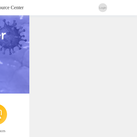
urce Center
nces