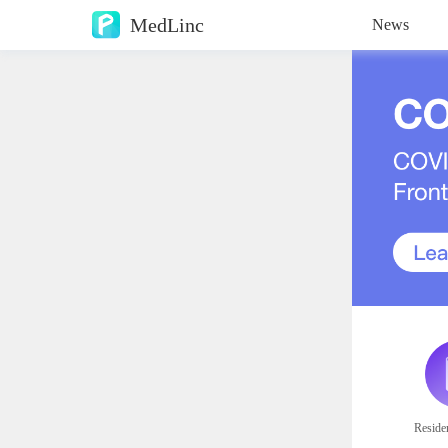
MedLinc
News
Reside