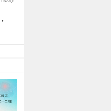
William Kristian Karlsson,Rune Häckert Christensen,Haidar M. Al-Khazali,Kristian Agmund Haanes,Niklas Rye Jørgensen,Messoud Ashina,Håkan Ashina
ing