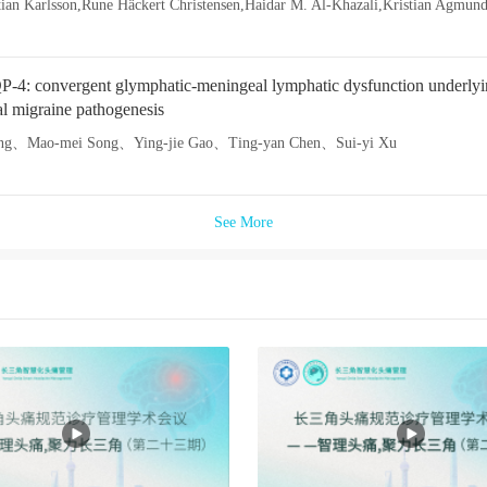
4: convergent glymphatic-meningeal lymphatic dysfunction underly
al migraine pathogenesis
ang、Mao-mei Song、Ying-jie Gao、Ting-yan Chen、Sui-yi Xu
See More