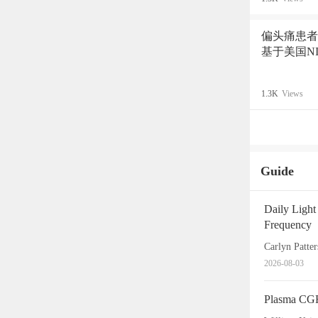
偏头痛患者
基于美国NI
1.3K
Views
Guide
Daily Light
Frequency
2026-08-03
Plasma CGRP