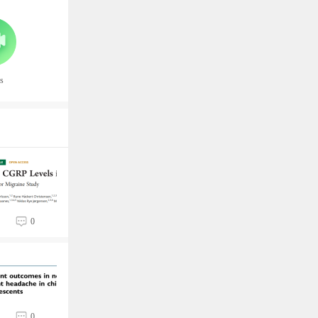
s
0
0