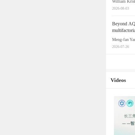
2026-08-03
Beyond AQP-
multifactori
Meng-fan Y
2026-07-26
Videos