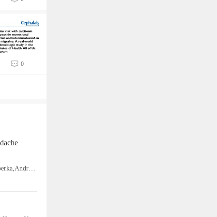
0
adache
Carlyn Patterson Gentile,Ryan Shah,Blanca Marquez De Prado,Nichelle Raj,Christina L. Szperka,Andrew D. Hershey,Geoffrey K. Aguirre